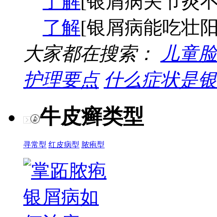
了解
[银屑病关节炎不
了解
[银屑病能吃壮阳
大家都在搜索：
儿童脸
护理要点
什么症状是银
牛皮癣类型
寻常型
红皮病型
脓疱型