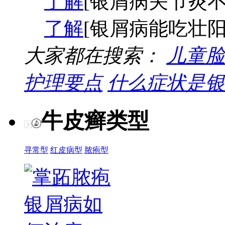
了解
[银屑病关节炎不
了解
[银屑病能吃壮阳
大家都在搜索：
儿童脸
护理要点
什么症状是银
牛皮癣类型
寻常型
红皮病型
脓疱型