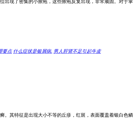
位出现了密集的小脓疱，这些脓疱反复出现，非常顽固。对于掌
理要点
什么症状是银屑病.
男人肝肾不足引起牛皮
癣。其特征是出现大小不等的丘疹，红斑，表面覆盖着银白色鳞