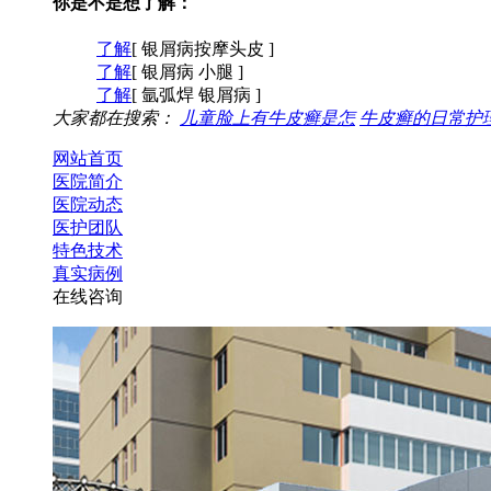
你是不是想了解：
了解
[ 银屑病按摩头皮 ]
了解
[ 银屑病 小腿 ]
了解
[ 氩弧焊 银屑病 ]
大家都在搜索：
儿童脸上有牛皮癣是怎
牛皮癣的日常护
网站首页
医院简介
医院动态
医护团队
特色技术
真实病例
在线咨询