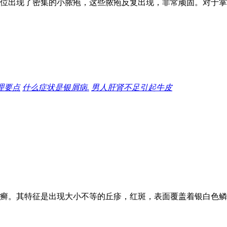
位出现了密集的小脓疱，这些脓疱反复出现，非常顽固。对于掌
理要点
什么症状是银屑病.
男人肝肾不足引起牛皮
癣。其特征是出现大小不等的丘疹，红斑，表面覆盖着银白色鳞