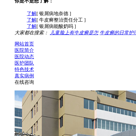
你是不是想了解：
了解
[ 银屑病地奈德 ]
了解
[ 牛皮癣整治责任分工 ]
了解
[ 银屑病能酸奶吗 ]
大家都在搜索：
儿童脸上有牛皮癣是怎
牛皮癣的日常护
网站首页
医院简介
医院动态
医护团队
特色技术
真实病例
在线咨询