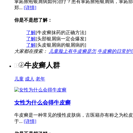
掌跖脓疱银屑病如何治疗？患有掌跖脓疱银屑病，掌跖部
郑...
[详情]
你是不是想了解：
了解
[牛皮癣抹药的正确方法]
了解
[头部银屑病一定会爆发]
了解
[头皮银屑病的银屑病的]
大家都在搜索：
儿童脸上有牛皮癣是怎
牛皮癣的日常护
牛皮癣人群
儿童
成人
老年
女性为什么会得牛皮癣
牛皮癣是一种常见的慢性皮肤病，古医籍亦有称之为松皮
于...
[详情]