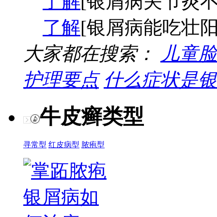
了解
[银屑病关节炎不
了解
[银屑病能吃壮阳
大家都在搜索：
儿童脸
护理要点
什么症状是银
牛皮癣类型
寻常型
红皮病型
脓疱型