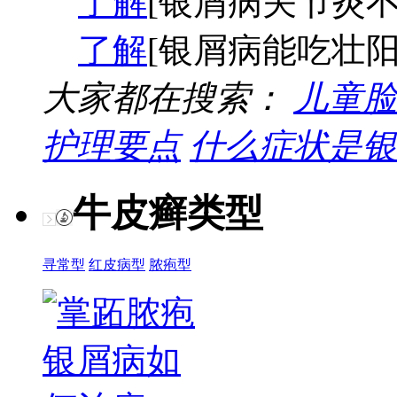
了解
[银屑病关节炎不
了解
[银屑病能吃壮阳
大家都在搜索：
儿童脸
护理要点
什么症状是银
牛皮癣类型
寻常型
红皮病型
脓疱型