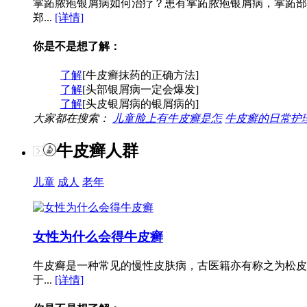
掌跖脓疱银屑病如何治疗？患有掌跖脓疱银屑病，掌跖部
郑...
[详情]
你是不是想了解：
了解
[牛皮癣抹药的正确方法]
了解
[头部银屑病一定会爆发]
了解
[头皮银屑病的银屑病的]
大家都在搜索：
儿童脸上有牛皮癣是怎
牛皮癣的日常护
牛皮癣人群
儿童
成人
老年
女性为什么会得牛皮癣
牛皮癣是一种常见的慢性皮肤病，古医籍亦有称之为松皮
于...
[详情]