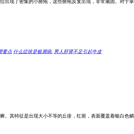
位出现了密集的小脓疱，这些脓疱反复出现，非常顽固。对于掌
理要点
什么症状是银屑病.
男人肝肾不足引起牛皮
癣。其特征是出现大小不等的丘疹，红斑，表面覆盖着银白色鳞