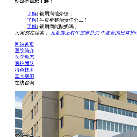
你是不是想了解：
了解
[ 银屑病地奈德 ]
了解
[ 牛皮癣整治责任分工 ]
了解
[ 银屑病能酸奶吗 ]
大家都在搜索：
儿童脸上有牛皮癣是怎
牛皮癣的日常护
网站首页
医院简介
医院动态
医护团队
特色技术
真实病例
在线咨询