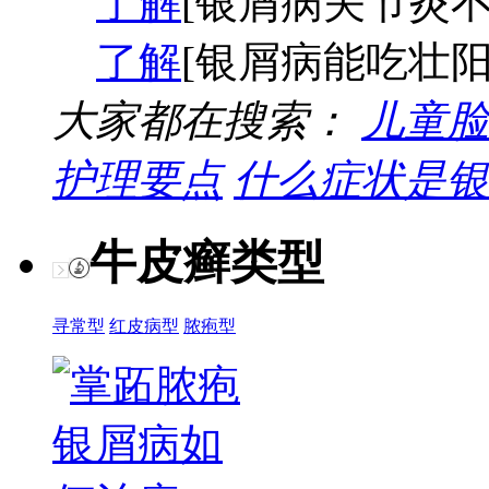
了解
[银屑病关节炎不
了解
[银屑病能吃壮阳
大家都在搜索：
儿童脸
护理要点
什么症状是银
牛皮癣类型
寻常型
红皮病型
脓疱型