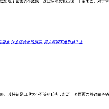
位出现了密集的小脓疱，这些脓疱反复出现，非常顽固。对于掌
理要点
什么症状是银屑病.
男人肝肾不足引起牛皮
癣。其特征是出现大小不等的丘疹，红斑，表面覆盖着银白色鳞