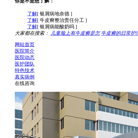
你是不是想了解：
了解
[ 银屑病地奈德 ]
了解
[ 牛皮癣整治责任分工 ]
了解
[ 银屑病能酸奶吗 ]
大家都在搜索：
儿童脸上有牛皮癣是怎
牛皮癣的日常护
网站首页
医院简介
医院动态
医护团队
特色技术
真实病例
在线咨询