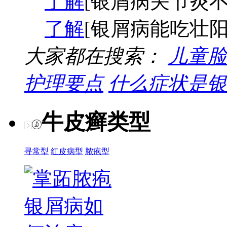
了解
[银屑病关节炎不
了解
[银屑病能吃壮阳
大家都在搜索：
儿童脸
护理要点
什么症状是银
牛皮癣类型
寻常型
红皮病型
脓疱型